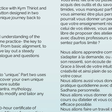
acquis des outils et du sav
tice with Kym Thiriot and
timides, vous manquez parfo
button designed in two
vous aimeriez être plus pe
nique journey back to
pourrait vous donner un peu
que votre enseignement rés
celui de vos élèves, vous ai
libre de proposer des atelie
d understanding of the
avec d’autres professeurs o
me practice- the key to
sentez parfois limité ?
. From basic alignment, to
e lay out a steady
Nous allons apprendre c
alogue and questions
s’adapter à la demande, ou 
son ressenti, son écoute de
Grace à l’éveil de votre intui
créativité et ainsi plein de 
to “unique.” Part two uses
votre cœur.
discover your own unique
Nous allons aussi vous donn
ore subtle
pratique quotidienne avec d
antra, mythology,
Sadhana personnelle.
to modify and tailor any
Nous allons vous donner de
cours ou d’atelier et vous 
efficace possible.
-hour certificate of
Nous allons faire un travail s