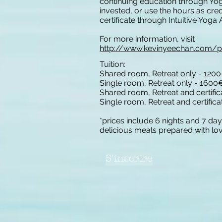
continuing education through Yog
invested, or use the hours as cr
certificate through Intuitive Yoga A
For more information, visit
http://www.kevinyeechan.com/po
Tuition:
Shared room, Retreat only - 120
Single room, Retreat only - 1600
Shared room, Retreat and certifi
Single room, Retreat and certific
*prices include 6 nights and 7 
delicious meals prepared with lov
S'inscrire