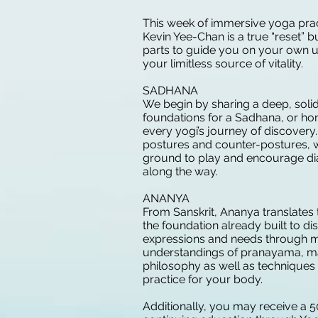
This week of immersive yoga prac
Kevin Yee-Chan is a true “reset” 
parts to guide you on your own u
your limitless source of vitality.
SADHANA
We begin by sharing a deep, soli
foundations for a Sadhana, or ho
every yogi’s journey of discovery
postures and counter-postures, w
ground to play and encourage di
along the way.
ANANYA
From Sanskrit, Ananya translates 
the foundation already built to 
expressions and needs through m
understandings of pranayama, m
philosophy as well as techniques 
practice for your body.
Additionally, you may receive a 50