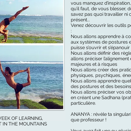
vous manquez d’inspiration,
qu’il faut, de vous blesser, 
savez pas quoi travailler n
présent...
Venez découvrir les outils 
:
Nous allons apprendre à con
aux systèmes de postures e
puisse s’ouvrir et s’épanouir
Nous allons définir des règl
allons préciser l’alignement
majeures et à risques
Nous allons créer des prat
physiques, psychiques, éne
Nous allons apprendre quell
des postures et des besoin
Nous allons préciser vos obj
en créant une Sadhana (prat
particulière.
ANANYA : révèle ta singularit
WEEK OF LEARNING,
que professeur !
 IN THE MOUNTAINS
Vous avez fait une ou plusi