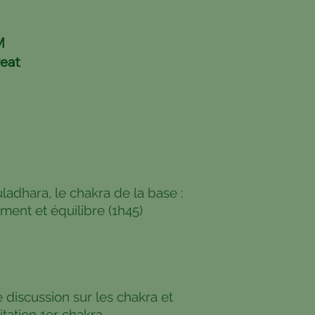
M
reat
adhara, le chakra de la base :
ement et équilibre (1h45)
 discussion sur les chakra et
ditation 1er chakra