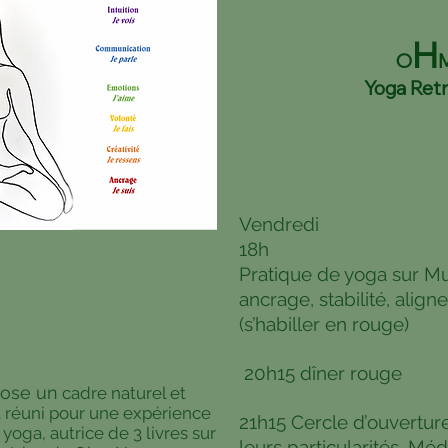
H
O
Yoga Ret
Vendredi
18h
Pratique de yoga sur Mul
ancrage, stabilité, align
(s’habiller en rouge)
20h15 dîner rouge
pose un
cadre naturel et
t réuni pour une expérience
21h15 Cercle d’ouverture
yoga, autrice de 3 livres sur
leurs particularités. Mé