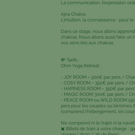
La communication, l’expression oral
Ajna Chakra
L’intuition, la connaissance : pour l
Dans ce stage, nous allons apprendr
chakras. Nous allons aussi faire un 
nos sens liés aux chakras.
💸 Tarifs :
Ohm Yoga Retreat :
- JOY ROOM = 300€ par pers / Chamb
- COSY ROOM = 350€ par pers / Cha
- HAPINESS ROOM = 350€ par pers (
- MAGIC ROOM 300€ par pers / Cham
- PEACE ROOM ou WILD ROOM 550€
pers pour les couples ou binômes (l
(comprend l'hébergement, les cours
Ne comprend ni le trajet ni la navet
✖️ Billets de train à votre charge : 
Vosges ( 2h30 / 3h de Paris)