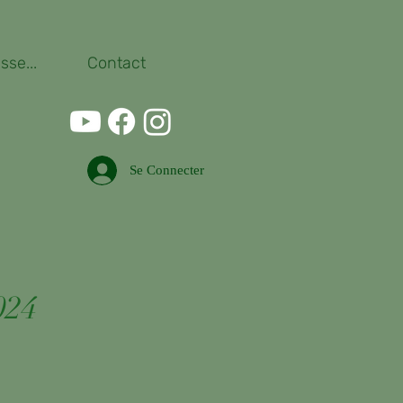
se...
Contact
Se Connecter
024