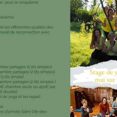
e : pour le cinquième
e sixième
e les différentes qualités des
travail de reconnection avec
re partagée (5 lits simples)
mbre partagée (2 lits simples)
3 lits simple)
bre partagée (2 lits simples )
 chambre seule ou 450€ par
it double)
 de yoga et les repas)
te.
gare d'arrivée Saint-Dié-des-