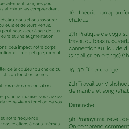
 spécialement conçues pour
es et mieux les comprendrent.
16h théorie : on approfo
chakras
 chakra, nous allons savourer
uleurs et de leurs vertus.
peut nous aider à agir dessus
17h Pratique de yoga sur
érieure et une augmentation
travail du bassin, ouver
s, cela impact notre corps
connection au liquide du 
motionnel, énergétique, mental…
(s’habiller en orange) (1
19h30 Dîner orange
ller de la couleur du chakra ou
tatif, en fonction de vos
21h Travail sur Vishshud
t très riches en sensations,
de mantra et song (s’hab
er pour harmoniser vos chakras
de votre vie en fonction de vos
Dimanche
 et notre fréquence
9h Pranayama, réveil de
ur nos relations à nous-mêmes
On comprend comment a