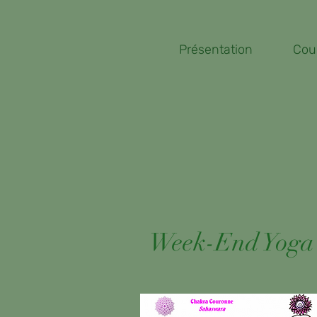
Présentation
Cou
Week-End Yoga 