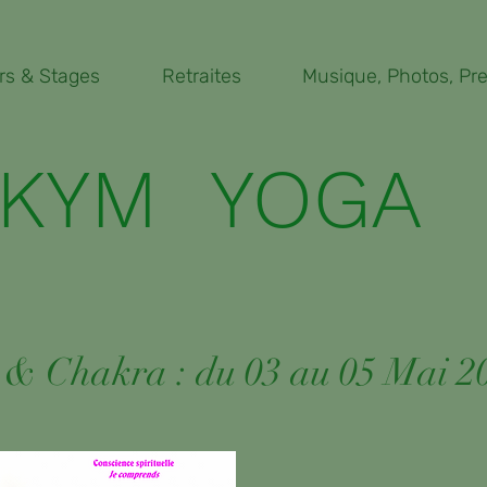
rs & Stages
Retraites
Musique, Photos, Pres
KYM YOGA
& Chakra : du 03 au 05 Mai 2