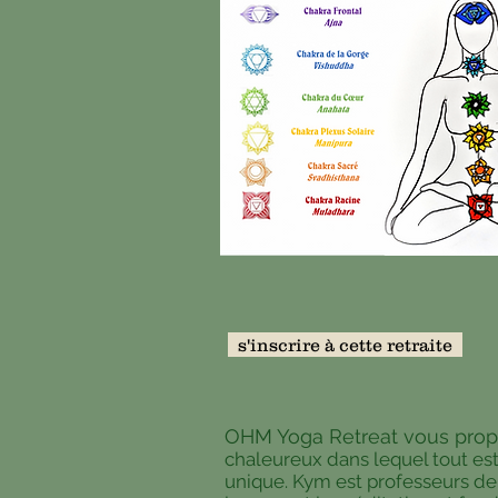
s'inscrire à cette retraite
OHM Yoga Retreat vous pro
chaleureux dans lequel tout es
unique. Kym est professeurs de 