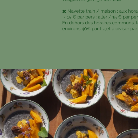
✖️ Navette train / maison : aux h
= 15 € par pers : aller / 15 € par pe
En dehors des horaires communs: to
environs 40€ par trajet à diviser p