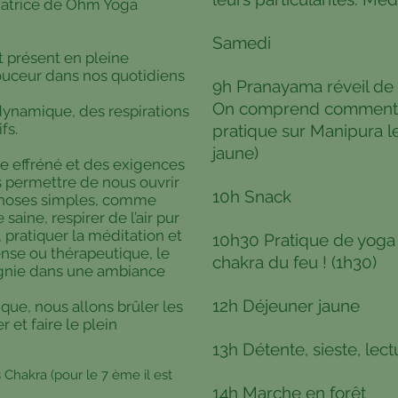
ndatrice de Ohm Yoga
Samedi
t présent en
pleine
ouceur dans nos quotidiens
9h Pranayama réveil de 
On comprend comment ac
dynamique, des respirations
fs.
pratique sur Manipura le
jaune)
e effréné et des exigences
us permettre de nous ouvrir
10h Snack
choses simples, comme
 saine, respirer de l’air pur
 pratiquer la méditation et
10h30 Pratique de yoga
ense ou thérapeutique, le
chakra du feu ! (1h30)
agnie dans une ambiance
12h Déjeuner jaune
ue, nous allons brûler les
 et faire le plein
13h Détente, sieste, lect
s Chakra (pour le 7 ème il est
14h Marche en forêt