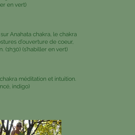
ler en vert)
sur Anahata chakra, le chakra
ostures d’ouverture de coeur,
n. (1h30) (s’habiller en vert
)
chakra méditation et intuition.
onc
é
, indigo
)