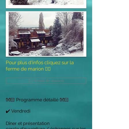
Pour plus d'infos cliquez sur la
ferme de marion 👇🏻
La ferme de marion
👐🏻 Programme détaillé 👐🏻
✔️ Vendredi
Dîner et présentation
cercle d'ouverture / échanges sur les