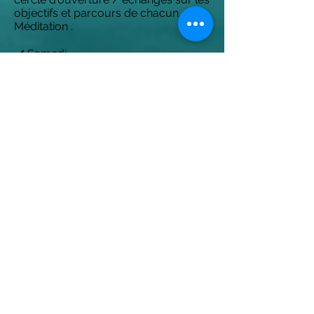
objectifs et parcours de chacun /
Méditation .
✔️ Samedi
Entre 8h et 10h Jus frais / petit dej
10h 30 : yoga vinyasa doux (1h30 )
12h méditation (30min)
12h30: Dej
14h : promenade dans la neige ou
sieste (facultative)
15h : atelier et échange :
Définition de vos douleurs et création
d'un enchaînement spécialisé pour
les traitées.
C'est un travail Individuel dans
l'échange mais en groupe pour que le
travail de chacun puisse faire écho.
(2h)