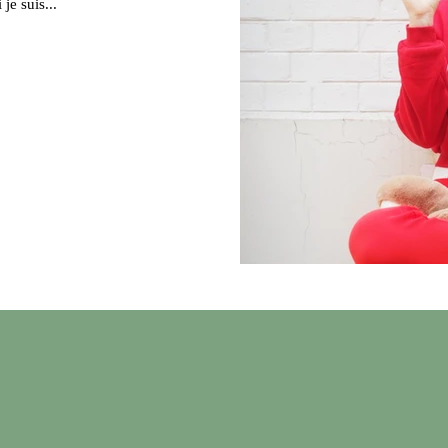
, de cramer, voire de crever... Si je suis...